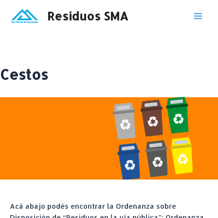
Ir
Residuos SMA
al
Mai
contenido
Men
Cestos
Acá abajo podés encontrar la Ordenanza sobre
Disposición de “Residuos en la vía pública”: Ordenanza