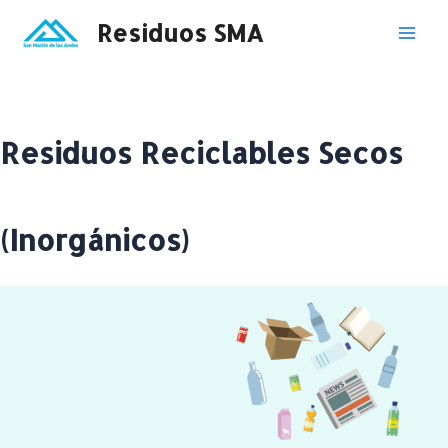
Ir
Residuos SMA
al
Mai
contenido
Men
Residuos Reciclables Secos
(Inorgánicos)