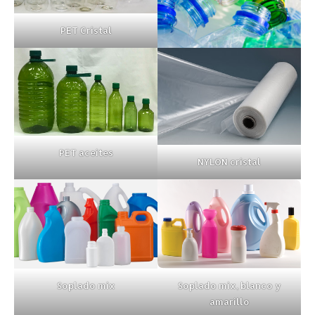
PET Cristal
PET aceites
NYLON cristal
Soplado mix
Soplado mix, blanco y
amarillo