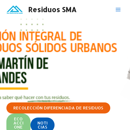
Ir
Residuos SMA
al
Mai
contenido
Men
RECOLECCIÓN DIFERENCIADA DE RESIDUOS
ECO
ACCI
NOTI
ONE
CIAS