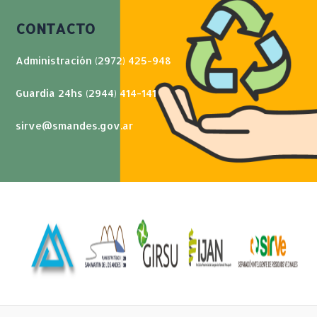
CONTACTO
Administración (2972) 425-948
Guardia 24hs (2944) 414-141
sirve@smandes.gov.ar